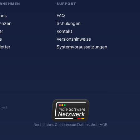
RNEHMEN
SUPPORT
uns
FAQ
enzen
Schulungen
er
Kontakt
e
Versionshinweise
etter
Systemvoraussetzungen
oject
Rechtliches & Impressum
Datenschutz
AGB