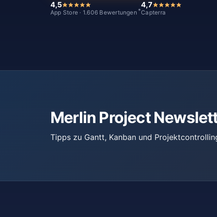
4,5
4,7
*
App Store · 1.606 Bewertungen
Capterra
Merlin Project Newslet
Tipps zu Gantt, Kanban und Projektcontrollin