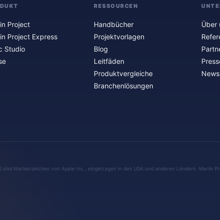
ODUKT
RESSOURCEN
UNTE
in Project
Handbücher
Über 
in Project Express
Projektvorlagen
Refer
c Studio
Blog
Partn
se
Leitfäden
Press
Produktvergleiche
Newsl
Branchenlösungen
S sind Markenzeichen von Apple Inc., eingetragen in den USA und anderen Ländern. Merlin Pr