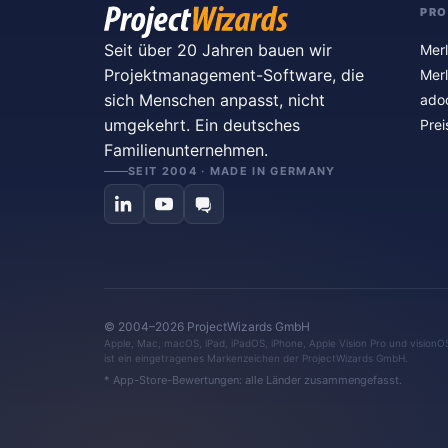
PR
Seit über 20 Jahren bauen wir
Merl
Projektmanagement-Software, die
Merl
sich Menschen anpasst, nicht
ado
umgekehrt. Ein deutsches
Prei
Familienunternehmen.
SEIT 2004 · MADE IN GERMANY
© 2004–2026 ProjectWizards GmbH
Apple, Mac, macOS, iPad, iPadOS, iPhone, Apple Vision Pro und visionO
ist ein eingetragenes Markenzeichen der ProjectWizards GmbH.
* App-Store-Bewertungen: alle Länder zusammengefasst.