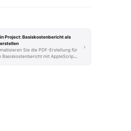
in Project: Basiskostenbericht als
erstellen
›
matisieren Sie die PDF-Erstellung für
n Basiskostenbericht mit AppleScript
Asciidoctor-PDF. Erfahren Sie, wie
das Skript …