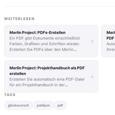
WEITERLESEN
Merlin Project: PDFs-Erstellen
Merl
Ein PDF gibt Dokumente einschließlich
PDF 
›
Farben, Grafiken und Schriften wieder.
Auto
Erstellen Sie PDFs über den Merlin
Ihre
Project Export oder die …
und 
Sie 
Merlin Project: Projekthandbuch als PDF
erstellen
›
Erstellen Sie automatisch eine PDF-Datei
für ein Projekthandbuch in der
Schnittstelle Master Details mit
TAGS
AppleScript und Asciidoctor PDF. …
glückwunsch
jubiläum
pdf