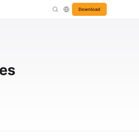
Download
hes