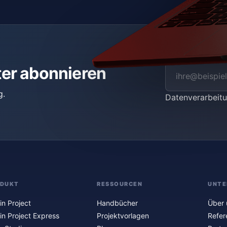
ter abonnieren
g.
Datenverarbei
ODUKT
RESSOURCEN
UNTE
in Project
Handbücher
Über 
in Project Express
Projektvorlagen
Refer