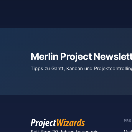
Merlin Project Newslet
Tipps zu Gantt, Kanban und Projektcontrollin
PR
Seit über 20 Jahren bauen wir
Merl