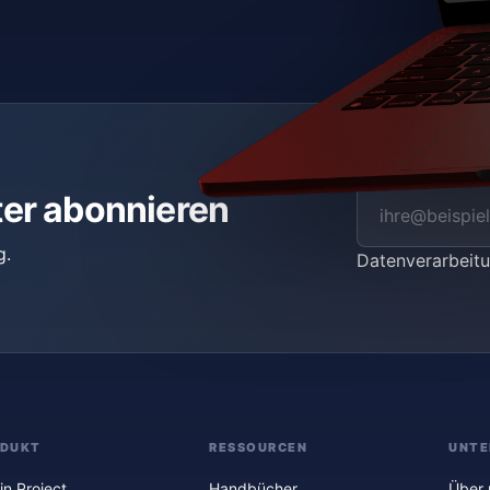
ter abonnieren
g.
Datenverarbei
ODUKT
RESSOURCEN
UNTE
in Project
Handbücher
Über 