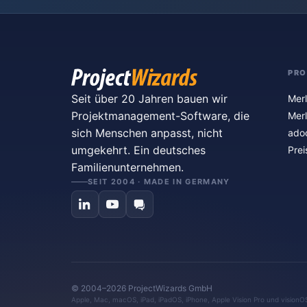
PR
Seit über 20 Jahren bauen wir
Merl
Projektmanagement-Software, die
Merl
sich Menschen anpasst, nicht
ado
umgekehrt. Ein deutsches
Prei
Familienunternehmen.
SEIT 2004 · MADE IN GERMANY
© 2004–2026 ProjectWizards GmbH
Apple, Mac, macOS, iPad, iPadOS, iPhone, Apple Vision Pro und visionO