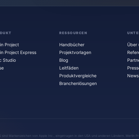
ODUKT
RESSOURCEN
UNTE
in Project
Handbücher
Über 
in Project Express
Projektvorlagen
Refer
c Studio
Blog
Partn
se
Leitfäden
Press
Produktvergleiche
Newsl
Branchenlösungen
S sind Markenzeichen von Apple Inc., eingetragen in den USA und anderen Ländern. Merlin Pr