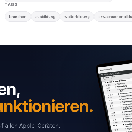
TAGS
branchen
ausbildung
weiterbildung
erwachsenenbild
en,
unktionieren.
auf allen Apple-Geräten.