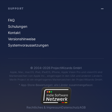
SUPPORT
FAQ
Schulungen
Kontakt
Versionshinweise
Systemvoraussetzungen
© 2004–2026 ProjectWizards GmbH
Apple, Mac, macOS, iPad, iPadOS, iPhone, Apple Vision Pro und visionOS sind
Markenzeichen von Apple Inc., eingetragen in den USA und anderen Ländern.
Merlin Project ist ein eingetragenes Markenzeichen der ProjectWizards GmbH.
* App-Store-Bewertungen: alle Länder zusammengefasst.
Rechtliches & Impressum
Datenschutz
AGB