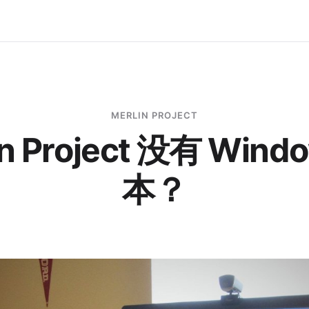
MERLIN PROJECT
in Project 没有 Wind
本？