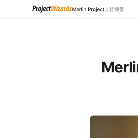
Merlin Project
支持
博客
Merl