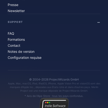
Presse
Newsletter
SUPPORT
FAQ
Formations
Contact
Notes de version
Configuration requise
© 2004–2026 ProjectWizards GmbH
Apple, Mac, macOS, iPad, iPadOS, iPhone, Apple Vision Pro et visionOS sont des
marques d'Apple Inc., déposées aux États-Unis et dans d'autres pays. Merlin
Project est une marque déposée de ProjectWizards GmbH.
* Avis de l'App Store : tous les pays confondus.