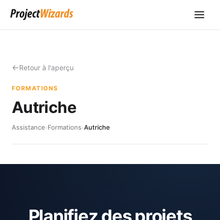
Retour à l'aperçu
FORMATIONS
Autriche
Assistance
›
Formations
›
Autriche
Planifiez des projets