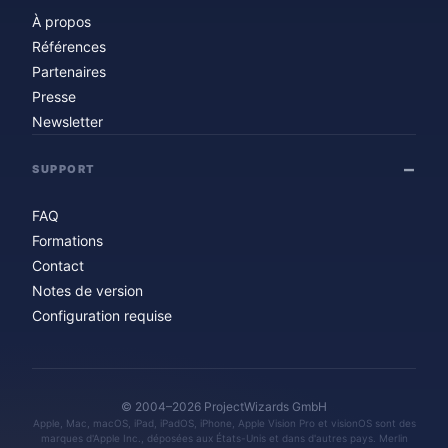
À propos
Références
Partenaires
Presse
Newsletter
SUPPORT
FAQ
Formations
Contact
Notes de version
Configuration requise
© 2004–2026 ProjectWizards GmbH
Apple, Mac, macOS, iPad, iPadOS, iPhone, Apple Vision Pro et visionOS sont des
marques d'Apple Inc., déposées aux États-Unis et dans d'autres pays. Merlin