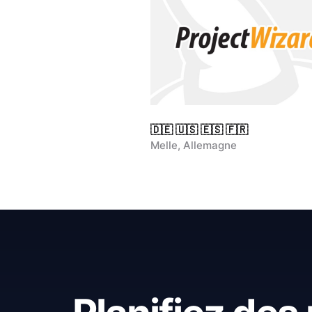
🇩🇪 🇺🇸 🇪🇸 🇫🇷
Melle, Allemagne