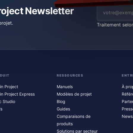
roject Newsletter
rojet.
Traitement selo
DUIT
RESSOURCES
ENTR
in Project
Manuels
À pro
in Project Express
Modèles de projet
Référ
c Studio
Blog
Parte
fs
Guides
Press
Comparaisons de
Newsl
produits
Solutions par secteur