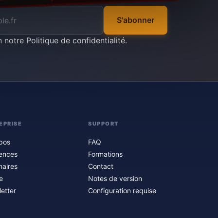
S'abonner
n notre
Politique de confidentialité
.
EPRISE
SUPPORT
pos
FAQ
ences
Formations
naires
Contact
e
Notes de version
etter
Configuration requise