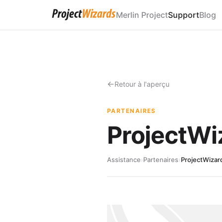
Merlin Project
Support
Blog
Retour à l'aperçu
PARTENAIRES
ProjectW
Assistance
›
Partenaires
›
ProjectWiza