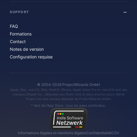
SUPPORT
FAQ
Formations
Contact
Notes de version
Configuration requise
© 2004–2026 ProjectWizards GmbH
Apple, Mac, macOS, iPad, iPadOS, iPhone, Apple Vision Pro et visionOS sont des
marques d'Apple Inc., déposées aux États-Unis et dans d'autres pays. Merlin
Project est une marque déposée de ProjectWizards GmbH.
* Avis de l'App Store : tous les pays confondus.
Informations légales et mentions légales
Confidentialité
CGV