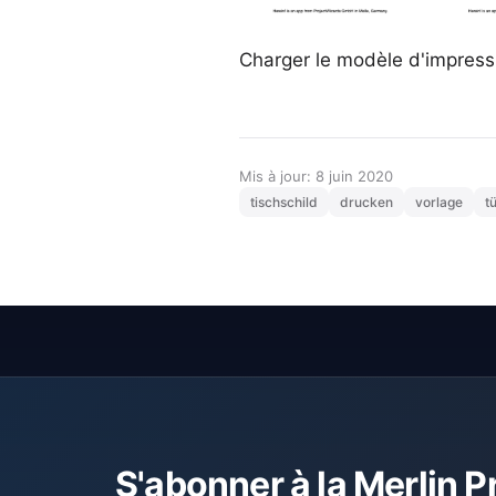
Charger le modèle d'impress
Mis à jour: 8 juin 2020
tischschild
drucken
vorlage
t
S'abonner à la Merlin P