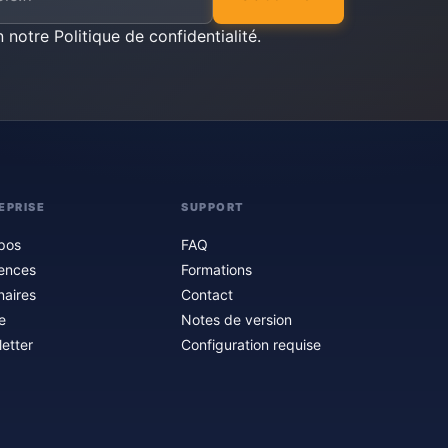
n notre
Politique de confidentialité
.
EPRISE
SUPPORT
pos
FAQ
ences
Formations
naires
Contact
e
Notes de version
etter
Configuration requise