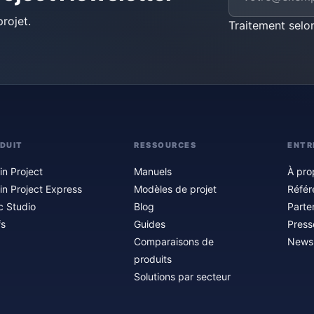
rojet.
Traitement selo
DUIT
RESSOURCES
ENTR
in Project
Manuels
À pro
in Project Express
Modèles de projet
Référ
c Studio
Blog
Parte
fs
Guides
Press
Comparaisons de
Newsl
produits
Solutions par secteur