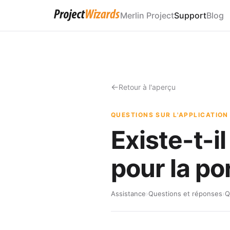
Merlin Project
Support
Blog
Retour à l'aperçu
QUESTIONS SUR L'APPLICATION
Existe-t-i
pour la po
Assistance
›
Questions et réponses
›
Q