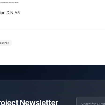
ion DIN A5
ürschild
roject Newsletter