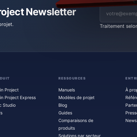
roject Newsletter
rojet.
Traitement selo
DUIT
RESSOURCES
ENTR
in Project
Manuels
À pro
in Project Express
Modèles de projet
Référ
c Studio
Blog
Parte
fs
Guides
Press
Comparaisons de
Newsl
produits
Solutions par secteur