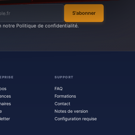
S'abonner
n notre
Politique de confidentialité
.
EPRISE
SUPPORT
pos
FAQ
ences
Formations
naires
Contact
e
Notes de version
etter
Configuration requise