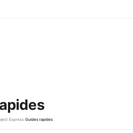
S
rapides
oject Express
›
Guides rapides