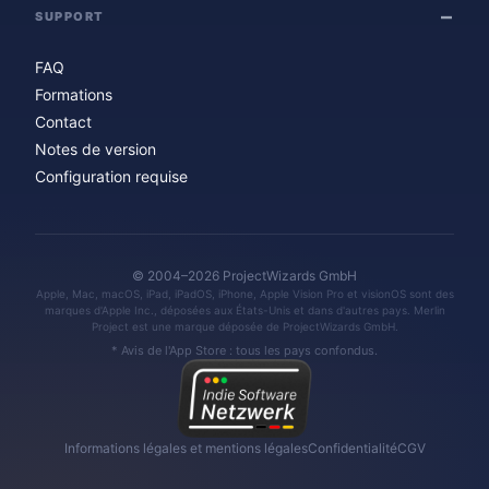
SUPPORT
FAQ
Formations
Contact
Notes de version
Configuration requise
© 2004–2026 ProjectWizards GmbH
Apple, Mac, macOS, iPad, iPadOS, iPhone, Apple Vision Pro et visionOS sont des
marques d'Apple Inc., déposées aux États-Unis et dans d'autres pays. Merlin
Project est une marque déposée de ProjectWizards GmbH.
* Avis de l'App Store : tous les pays confondus.
Informations légales et mentions légales
Confidentialité
CGV