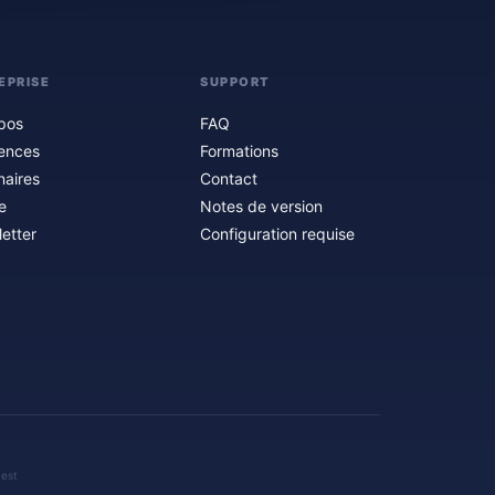
EPRISE
SUPPORT
pos
FAQ
ences
Formations
naires
Contact
e
Notes de version
etter
Configuration requise
 est