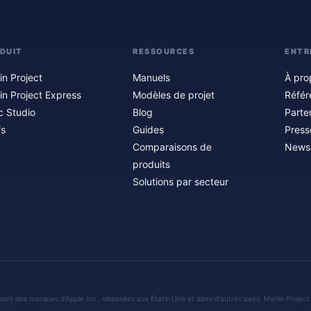
DUIT
RESSOURCES
ENTR
in Project
Manuels
À pro
in Project Express
Modèles de projet
Référ
c Studio
Blog
Parte
fs
Guides
Press
Comparaisons de
Newsl
produits
Solutions par secteur
sont des marques d'Apple Inc., déposées aux États-Unis et dans d'autres pays. Merlin Project