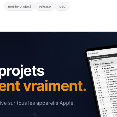
merlin-project
release
ipad
projets
ent vraiment.
ive sur tous les appareils Apple.