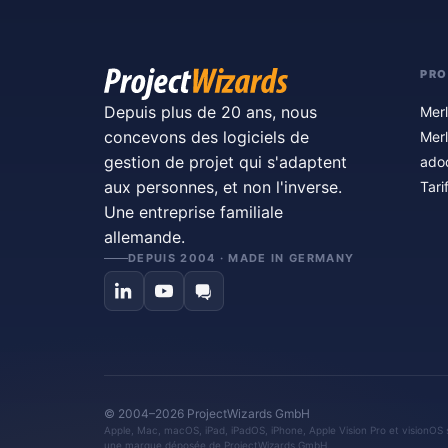
PRO
Depuis plus de 20 ans, nous
Merl
concevons des logiciels de
Merl
gestion de projet qui s'adaptent
ado
aux personnes, et non l'inverse.
Tari
Une entreprise familiale
allemande.
DEPUIS 2004 · MADE IN GERMANY
© 2004–2026 ProjectWizards GmbH
Apple, Mac, macOS, iPad, iPadOS, iPhone, Apple Vision Pro et visionOS 
une marque déposée de ProjectWizards GmbH.