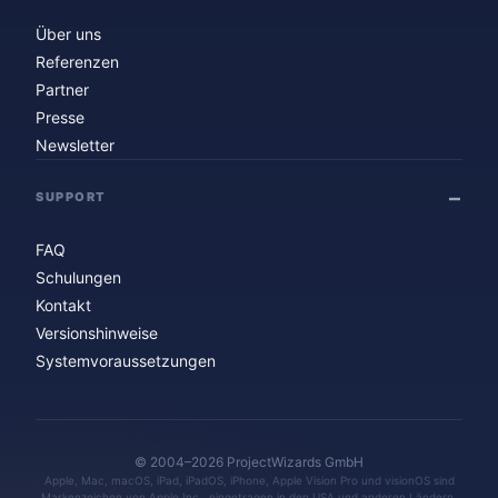
Über uns
Referenzen
Partner
Presse
Newsletter
SUPPORT
FAQ
Schulungen
Kontakt
Versionshinweise
Systemvoraussetzungen
© 2004–2026 ProjectWizards GmbH
Apple, Mac, macOS, iPad, iPadOS, iPhone, Apple Vision Pro und visionOS sind
Markenzeichen von Apple Inc., eingetragen in den USA und anderen Ländern.