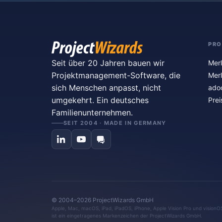
PR
Seit über 20 Jahren bauen wir
Merl
Projektmanagement-Software, die
Merl
sich Menschen anpasst, nicht
ado
umgekehrt. Ein deutsches
Prei
Familienunternehmen.
SEIT 2004 · MADE IN GERMANY
© 2004–2026 ProjectWizards GmbH
Apple, Mac, macOS, iPad, iPadOS, iPhone, Apple Vision Pro und visionO
ist ein eingetragenes Markenzeichen der ProjectWizards GmbH.