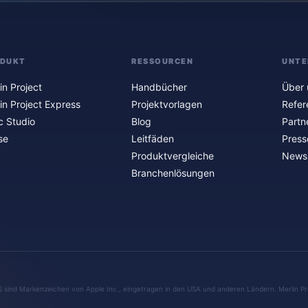
ODUKT
RESSOURCEN
UNTE
in Project
Handbücher
Über 
in Project Express
Projektvorlagen
Refer
c Studio
Blog
Partn
se
Leitfäden
Press
Produktvergleiche
Newsl
Branchenlösungen
S sind Markenzeichen von Apple Inc., eingetragen in den USA und anderen Ländern. Merlin Pr