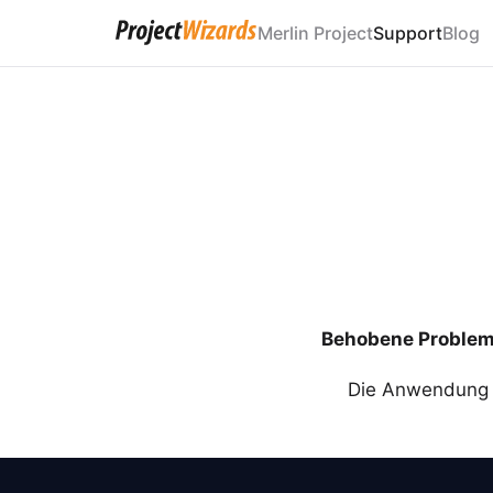
Merlin Project
Support
Blog
Behobene Proble
Die Anwendung k