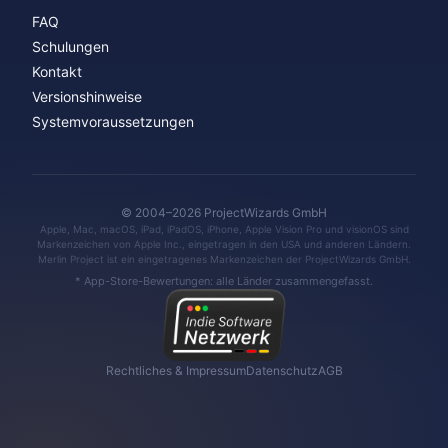
FAQ
Schulungen
Kontakt
Versionshinweise
Systemvoraussetzungen
© 2004–2026 ProjectWizards GmbH
Apple, Mac, macOS, iPad, iPadOS, iPhone, Apple Vision Pro und visionOS sind
Markenzeichen von Apple Inc., eingetragen in den USA und anderen Ländern.
Merlin Project ist ein eingetragenes Markenzeichen der ProjectWizards GmbH.
* App-Store-Bewertungen: alle Länder zusammengefasst.
Rechtliches & Impressum
Datenschutz
AGB