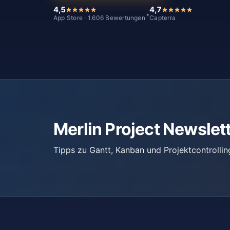
4,5
4,7
*
App Store · 1.606 Bewertungen
Capterra
Merlin Project Newslet
Tipps zu Gantt, Kanban und Projektcontrollin