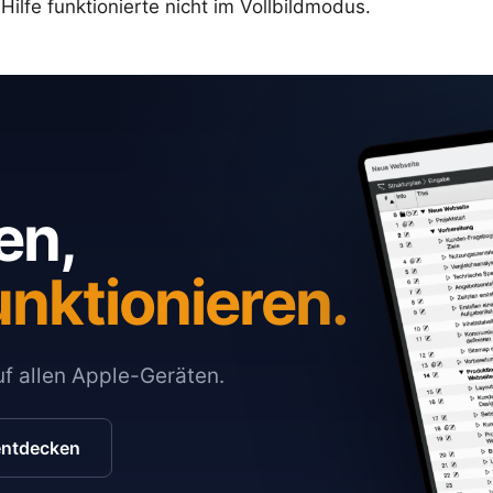
ilfe funktionierte nicht im Vollbildmodus.
en,
unktionieren.
auf allen Apple-Geräten.
entdecken