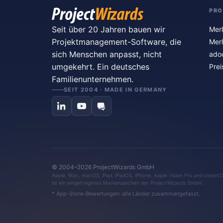
PR
Seit über 20 Jahren bauen wir
Merl
Projektmanagement-Software, die
Merl
sich Menschen anpasst, nicht
ado
umgekehrt. Ein deutsches
Prei
Familienunternehmen.
SEIT 2004 · MADE IN GERMANY
© 2004–2026 ProjectWizards GmbH
Apple, Mac, macOS, iPad, iPadOS, iPhone, Apple Vision Pro und visionO
ist ein eingetragenes Markenzeichen der ProjectWizards GmbH.
* App-Store-Bewertungen: alle Länder zusammengefasst.