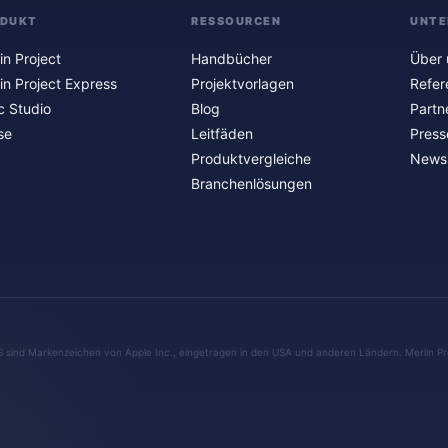
ODUKT
RESSOURCEN
UNTE
in Project
Handbücher
Über 
in Project Express
Projektvorlagen
Refer
c Studio
Blog
Partn
se
Leitfäden
Press
Produktvergleiche
Newsl
Branchenlösungen
S sind Markenzeichen von Apple Inc., eingetragen in den USA und anderen Ländern. Merlin Pr