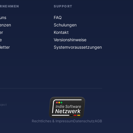
RNEHMEN
SUPPORT
uns
FAQ
enzen
Schulungen
er
Kontakt
e
Versionshinweise
etter
Systemvoraussetzungen
oject
Rechtliches & Impressum
Datenschutz
AGB