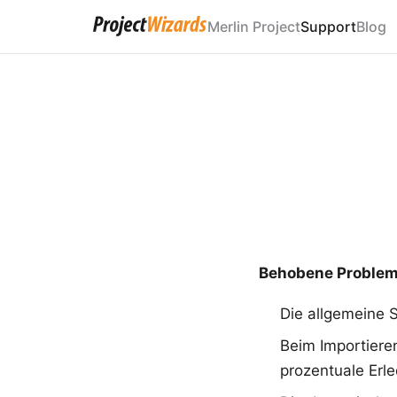
Merlin Project
Support
Blog
Behobene Proble
Die allgemeine S
Beim Importiere
prozentuale Erl