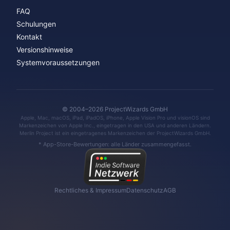
FAQ
Schulungen
Kontakt
Versionshinweise
Systemvoraussetzungen
© 2004–2026 ProjectWizards GmbH
Apple, Mac, macOS, iPad, iPadOS, iPhone, Apple Vision Pro und visionOS sind
Markenzeichen von Apple Inc., eingetragen in den USA und anderen Ländern.
Merlin Project ist ein eingetragenes Markenzeichen der ProjectWizards GmbH.
* App-Store-Bewertungen: alle Länder zusammengefasst.
Rechtliches & Impressum
Datenschutz
AGB