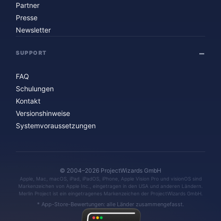
Partner
Presse
Newsletter
SUPPORT
FAQ
Schulungen
Kontakt
Versionshinweise
Systemvoraussetzungen
© 2004–2026 ProjectWizards GmbH
Apple, Mac, macOS, iPad, iPadOS, iPhone, Apple Vision Pro und visionOS sind
Markenzeichen von Apple Inc., eingetragen in den USA und anderen Ländern.
Merlin Project ist ein eingetragenes Markenzeichen der ProjectWizards GmbH.
* App-Store-Bewertungen: alle Länder zusammengefasst.