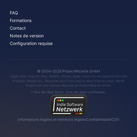
FAQ
Formations
Contact
Notes de version
Configuration requise
© 2004–2026 ProjectWizards GmbH
Apple, Mac, macOS, iPad, iPadOS, iPhone, Apple Vision Pro et visionOS sont des
marques d'Apple Inc., déposées aux États-Unis et dans d'autres pays. Merlin
Project est une marque déposée de ProjectWizards GmbH.
* Avis de l'App Store : tous les pays confondus.
Informations légales et mentions légales
Confidentialité
CGV