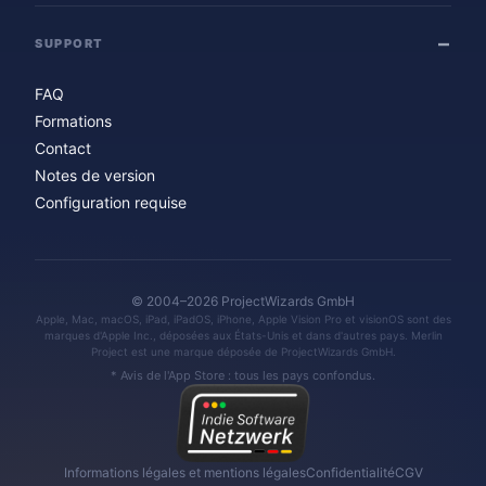
SUPPORT
FAQ
Formations
Contact
Notes de version
Configuration requise
© 2004–2026 ProjectWizards GmbH
Apple, Mac, macOS, iPad, iPadOS, iPhone, Apple Vision Pro et visionOS sont des
marques d'Apple Inc., déposées aux États-Unis et dans d'autres pays. Merlin
Project est une marque déposée de ProjectWizards GmbH.
* Avis de l'App Store : tous les pays confondus.
Informations légales et mentions légales
Confidentialité
CGV