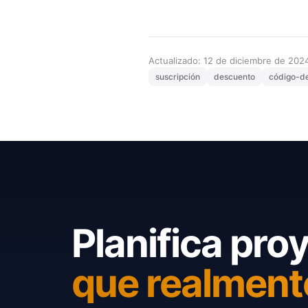
Actualizado: 12 de diciembre de 202
suscripción
descuento
código-d
Planifica pro
que realment