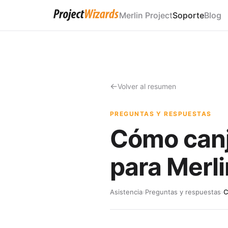
Merlin Project
Soporte
Blog
Volver al resumen
PREGUNTAS Y RESPUESTAS
Cómo canj
para Merli
Asistencia
›
Preguntas y respuestas
›
C