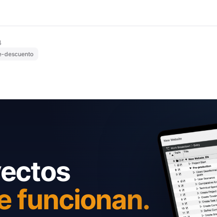
4
e-descuento
yectos
e funcionan.