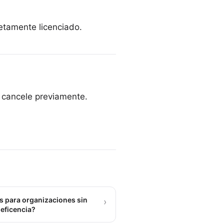
letamente licenciado.
e cancele previamente.
 para organizaciones sin
›
neficencia?