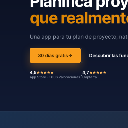
Planifica pro
que realment
Una app para tu plan de proyecto, nati
30 días gratis
Descubrir las fun
4,5
4,7
*
App Store · 1.606 Valoraciones
Capterra