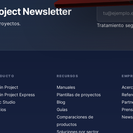
roject Newsletter
royectos.
Tratamiento se
ODUCTO
RECURSOS
EMPR
in Project
Manuales
Acerc
in Project Express
Plantillas de proyectos
Refer
c Studio
Blog
Partn
ios
Guías
Prens
Comparaciones de
Newsl
productos
Soluciones por sector