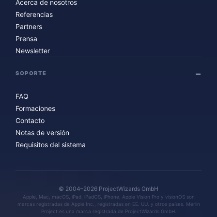
Acerca de nosotros
Referencias
Partners
Prensa
Newsletter
SOPORTE
FAQ
Formaciones
Contacto
Notas de versión
Requisitos del sistema
© 2004–2026 ProjectWizards GmbH
Apple, Mac, macOS, iPad, iPadOS, iPhone, Apple Vision Pro y visionOS son
marcas registradas de Apple Inc., registradas en EE. UU. y otros países. Merlin
Project es una marca registrada de ProjectWizards GmbH.