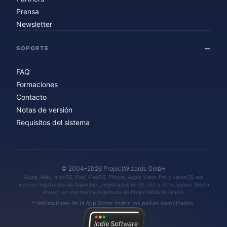
Prensa
Newsletter
SOPORTE
FAQ
Formaciones
Contacto
Notas de versión
Requisitos del sistema
© 2004–2026 ProjectWizards GmbH
Apple, Mac, macOS, iPad, iPadOS, iPhone, Apple Vision Pro y visionOS son
marcas registradas de Apple Inc., registradas en EE. UU. y otros países. Merlin
Project es una marca registrada de ProjectWizards GmbH.
* Valoraciones de la App Store: todos los países combinados.