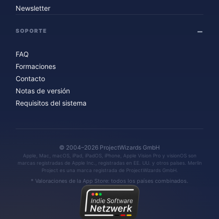
Newsletter
SOPORTE
FAQ
Formaciones
Contacto
Notas de versión
Requisitos del sistema
© 2004–2026 ProjectWizards GmbH
Apple, Mac, macOS, iPad, iPadOS, iPhone, Apple Vision Pro y visionOS son
marcas registradas de Apple Inc., registradas en EE. UU. y otros países. Merlin
Project es una marca registrada de ProjectWizards GmbH.
* Valoraciones de la App Store: todos los países combinados.