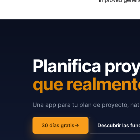
Improved general
Planifica pro
que realment
Una app para tu plan de proyecto, nati
30 días gratis
Descubrir las fun