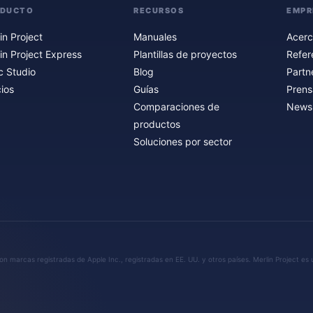
ODUCTO
RECURSOS
EMPR
in Project
Manuales
Acerc
in Project Express
Plantillas de proyectos
Refer
c Studio
Blog
Partn
ios
Guías
Prens
Comparaciones de
Newsl
productos
Soluciones por sector
n marcas registradas de Apple Inc., registradas en EE. UU. y otros países. Merlin Project es