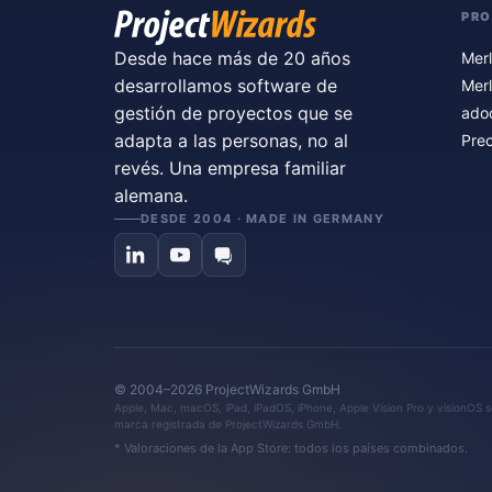
PR
Desde hace más de 20 años
Merl
desarrollamos software de
Merl
gestión de proyectos que se
ado
adapta a las personas, no al
Prec
revés. Una empresa familiar
alemana.
DESDE 2004 · MADE IN GERMANY
© 2004–2026 ProjectWizards GmbH
Apple, Mac, macOS, iPad, iPadOS, iPhone, Apple Vision Pro y visionOS so
marca registrada de ProjectWizards GmbH.
* Valoraciones de la App Store: todos los países combinados.