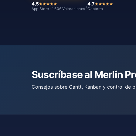
4,5
4,7
*
App Store · 1.606 Valoraciones
Capterra
Suscríbase al Merlin P
Consejos sobre Gantt, Kanban y control de p