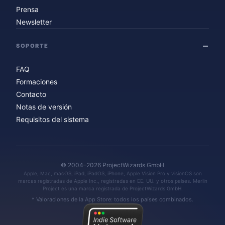
Prensa
Newsletter
SOPORTE
FAQ
Formaciones
Contacto
Notas de versión
Requisitos del sistema
© 2004–2026 ProjectWizards GmbH
Apple, Mac, macOS, iPad, iPadOS, iPhone, Apple Vision Pro y visionOS son
marcas registradas de Apple Inc., registradas en EE. UU. y otros países. Merlin
Project es una marca registrada de ProjectWizards GmbH.
* Valoraciones de la App Store: todos los países combinados.