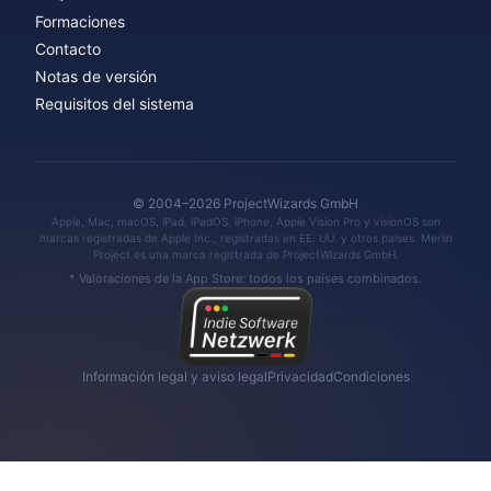
Formaciones
Contacto
Notas de versión
Requisitos del sistema
© 2004–2026 ProjectWizards GmbH
Apple, Mac, macOS, iPad, iPadOS, iPhone, Apple Vision Pro y visionOS son
marcas registradas de Apple Inc., registradas en EE. UU. y otros países. Merlin
Project es una marca registrada de ProjectWizards GmbH.
* Valoraciones de la App Store: todos los países combinados.
Información legal y aviso legal
Privacidad
Condiciones