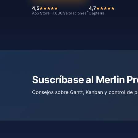
4,5
4,7
*
App Store · 1.606 Valoraciones
Capterra
Suscríbase al Merlin P
Consejos sobre Gantt, Kanban y control de p