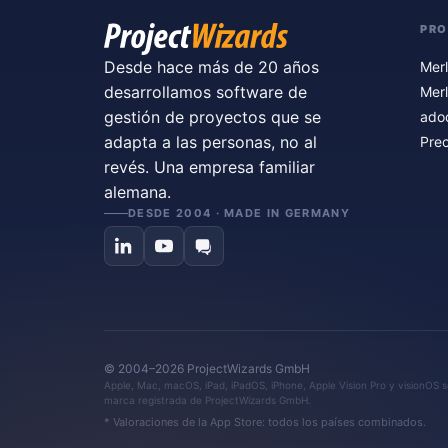
PR
Desde hace más de 20 años
Merl
desarrollamos software de
Merl
gestión de proyectos que se
ado
adapta a las personas, no al
Prec
revés. Una empresa familiar
alemana.
DESDE 2004 · MADE IN GERMANY
© 2004–2026 ProjectWizards GmbH
Apple, Mac, macOS, iPad, iPadOS, iPhone, Apple Vision Pro y visionOS so
marca registrada de ProjectWizards GmbH.
* Valoraciones de la App Store: todos los países combinados.