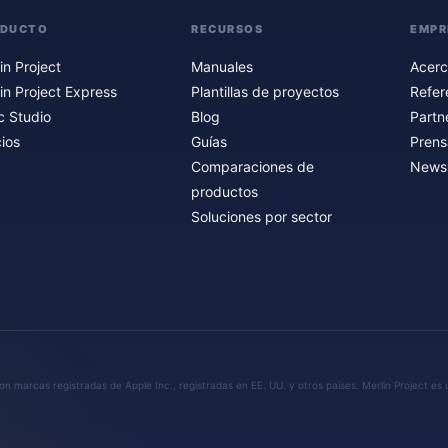
ODUCTO
RECURSOS
EMPR
in Project
Manuales
Acerc
in Project Express
Plantillas de proyectos
Refer
c Studio
Blog
Partn
ios
Guías
Prens
Comparaciones de
Newsl
productos
Soluciones por sector
n marcas registradas de Apple Inc., registradas en EE. UU. y otros países. Merlin Project es