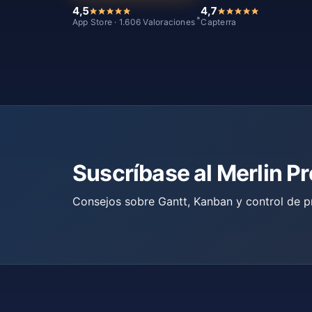
4,5
4,7
*
App Store · 1.606 Valoraciones
Capterra
Suscríbase al Merlin P
Consejos sobre Gantt, Kanban y control de p