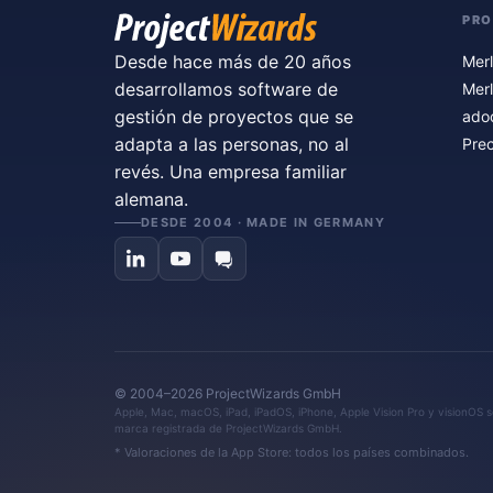
PR
Desde hace más de 20 años
Merl
desarrollamos software de
Merl
gestión de proyectos que se
ado
adapta a las personas, no al
Prec
revés. Una empresa familiar
alemana.
DESDE 2004 · MADE IN GERMANY
© 2004–2026 ProjectWizards GmbH
Apple, Mac, macOS, iPad, iPadOS, iPhone, Apple Vision Pro y visionOS so
marca registrada de ProjectWizards GmbH.
* Valoraciones de la App Store: todos los países combinados.