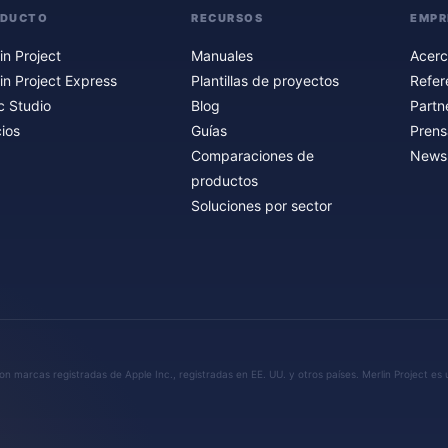
ODUCTO
RECURSOS
EMPR
in Project
Manuales
Acerc
in Project Express
Plantillas de proyectos
Refer
c Studio
Blog
Partn
ios
Guías
Prens
Comparaciones de
Newsl
productos
Soluciones por sector
n marcas registradas de Apple Inc., registradas en EE. UU. y otros países. Merlin Project es