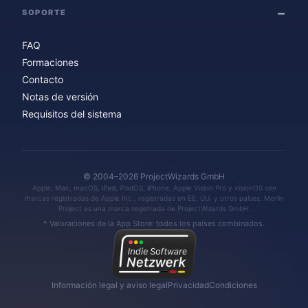
SOPORTE
FAQ
Formaciones
Contacto
Notas de versión
Requisitos del sistema
© 2004–2026 ProjectWizards GmbH
Apple, Mac, macOS, iPad, iPadOS, iPhone, Apple Vision Pro y visionOS son
marcas registradas de Apple Inc., registradas en EE. UU. y otros países. Merlin
Project es una marca registrada de ProjectWizards GmbH.
* Valoraciones de la App Store: todos los países combinados.
Información legal y aviso legal
Privacidad
Condiciones