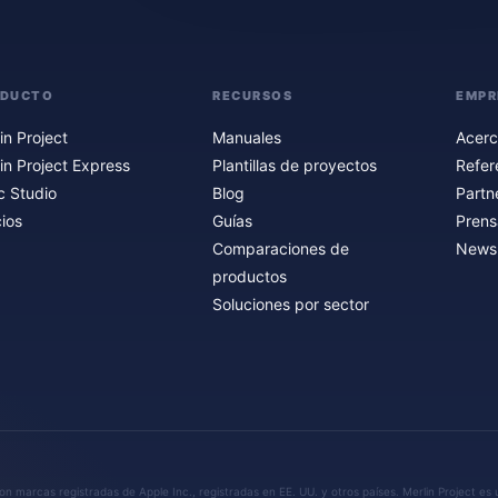
ODUCTO
RECURSOS
EMPR
in Project
Manuales
Acerc
in Project Express
Plantillas de proyectos
Refer
c Studio
Blog
Partn
ios
Guías
Prens
Comparaciones de
Newsl
productos
Soluciones por sector
n marcas registradas de Apple Inc., registradas en EE. UU. y otros países. Merlin Project es