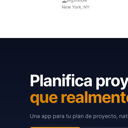
BigVisible
New York, NY
Planifica pro
que realment
Una app para tu plan de proyecto, nati