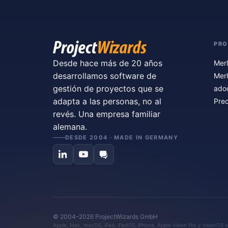
PR
Desde hace más de 20 años
Merl
desarrollamos software de
Merl
gestión de proyectos que se
ado
adapta a las personas, no al
Prec
revés. Una empresa familiar
alemana.
DESDE 2004 · MADE IN GERMANY
© 2004–2026 ProjectWizards GmbH
Apple, Mac, macOS, iPad, iPadOS, iPhone, Apple Vision Pro y visionOS so