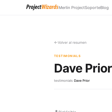
Merlin Project
Soporte
Blog
Volver al resumen
TESTIMONIALS
Dave Prio
testimonials
›
Dave Prior