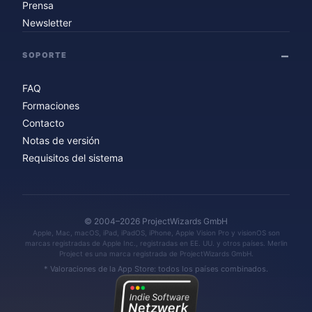
Prensa
Newsletter
SOPORTE
FAQ
Formaciones
Contacto
Notas de versión
Requisitos del sistema
© 2004–2026 ProjectWizards GmbH
Apple, Mac, macOS, iPad, iPadOS, iPhone, Apple Vision Pro y visionOS son
marcas registradas de Apple Inc., registradas en EE. UU. y otros países. Merlin
Project es una marca registrada de ProjectWizards GmbH.
* Valoraciones de la App Store: todos los países combinados.