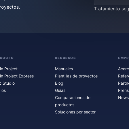
royectos.
Tratamiento se
ODUCTO
RECURSOS
EMPR
in Project
Manuales
Acerc
in Project Express
Plantillas de proyectos
Refer
c Studio
Blog
Partn
ios
Guías
Prens
Comparaciones de
Newsl
productos
Soluciones por sector