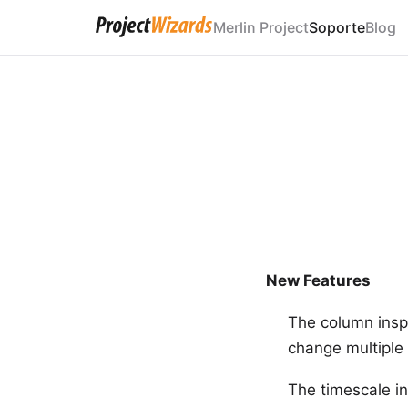
Merlin Project
Soporte
Blog
New Features
The column insp
change multiple
The timescale i