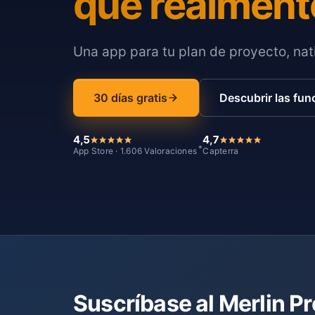
que realment
Una app para tu plan de proyecto, nati
30 días gratis
Descubrir las fun
4,5
4,7
*
App Store · 1.606 Valoraciones
Capterra
Suscríbase al Merlin P