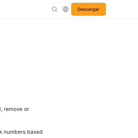
Descargar
d, remove or
eek numbers based