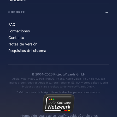
SOPORTE
FAQ
Formaciones
Contacto
Notas de versión
Requisitos del sistema
© 2004–2026 ProjectWizards GmbH
Apple, Mac, macOS, iPad, iPadOS, iPhone, Apple Vision Pro y visionOS son
marcas registradas de Apple Inc., registradas en EE. UU. y otros países. Merlin
Project es una marca registrada de ProjectWizards GmbH.
* Valoraciones de la App Store: todos los países combinados.
Información legal y aviso legal
Privacidad
Condiciones