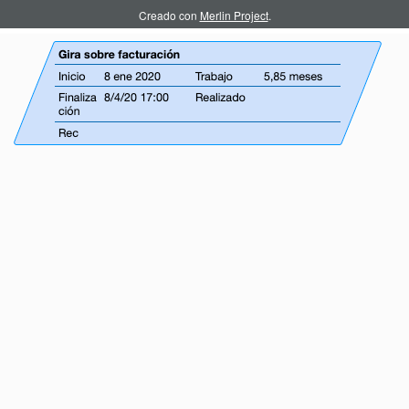
Creado con
Merlin Project
.