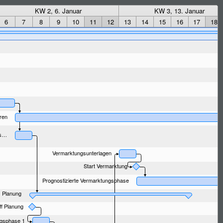
KW 2, 6. Januar
KW 3, 13. Januar
Vorgänger
6
7
8
9
10
11
12
13
14
15
16
17
18