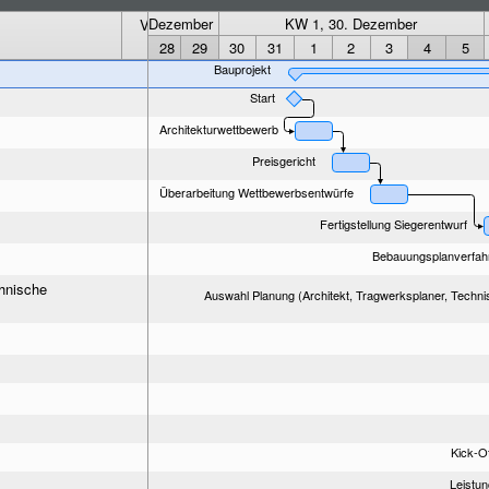
KW 52, 23. Dezember
KW 1, 30. Dezember
Vorgabe Arbeit
Vorgabe
Ressourcen
frühester Start
24
25
26
27
28
29
30
31
1
2
3
4
5