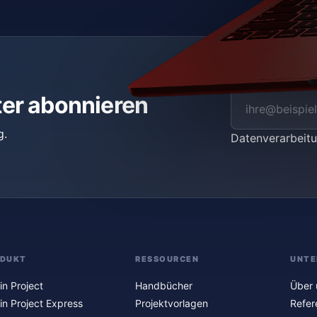
ter abonnieren
g.
Datenverarbei
ODUKT
RESSOURCEN
UNTE
in Project
Handbücher
Über 
in Project Express
Projektvorlagen
Refer